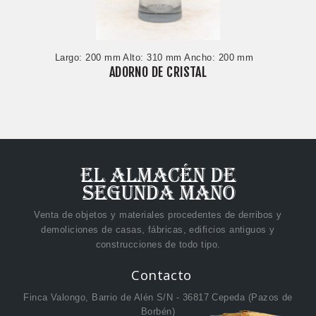
Largo: 200 mm Alto: 310 mm Ancho: 200 mm
ADORNO DE CRISTAL
Venta de objetos y materiales procedentes de derribos y
demoliciones de casas, fábricas, edificios antiguos y
construcciones de todo tipo.
Contacto
Finca Valongo, Barrio de Alén S/N - 36817 Cepeda (Pazos de
Borbén)